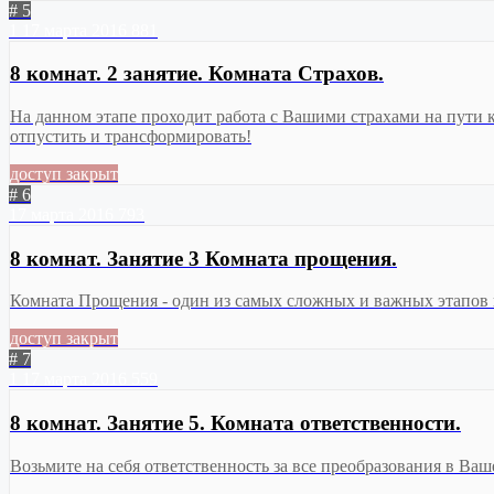
# 5
1
17 марта 2016
881
8 комнат. 2 занятие. Комната Страхов.
На данном этапе проходит работа с Вашими страхами на пути к 
отпустить и трансформировать!
доступ закрыт
# 6
17 марта 2016
793
8 комнат. Занятие 3 Комната прощения.
Комната Прощения - один из самых сложных и важных этапов в
доступ закрыт
# 7
1
17 марта 2016
559
8 комнат. Занятие 5. Комната ответственности.
Возьмите на себя ответственность за все преобразования в Ва