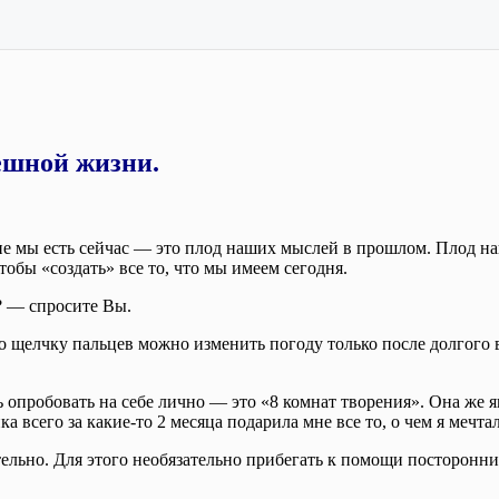
пешной жизни.
е мы есть сейчас — это плод наших мыслей в прошлом. Плод наш
тобы «создать» все то, что мы имеем сегодня.
? — спросите Вы.
по щелчку пальцев можно изменить погоду только после долгог
опробовать на себе лично — это «8 комнат творения». Она же яв
а всего за какие-то 2 месяца подарила мне все то, о чем я мечтал
льно. Для этого необязательно прибегать к помощи посторонних