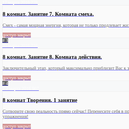
17 марта 2016
778
8 комнат. Занятие 7. Комната смеха.
Смех - самая мощная энергия, которая не только продлевает 
доступ закрыт
# 3
20 марта 2016
716
8 комнат. Занятие 8. Комната действия.
Заключительный этап, который максимально приблизит Вас к з
доступ закрыт
# 4
2
2 марта 2016
967
8 комнат Творения. 1 занятие
Сотворите свою реальность прямо сейчас! Перенесите себя в пр
упражнения!
доступ закрыт