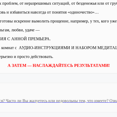
х проблем, от неразрешимых ситуаций, от безденежья или от г
овь и избавиться навсегда от понятия «одиночество»…
готовы искренне вымолить прощение, например, у тех, кого уж
ньгам, любви, удаче —
ИЯ С АННОЙ ПРЕМЬЕРА.
тупны все 8 комнат с АУДИО-ИНСТРУКЦИЯМИ И НАБОРОМ М
ерьезно и просто действовать.
А ЗАТЕМ — НАСЛАЖДАЙТЕСЬ РЕЗУЛЬТАТАМИ!
? Часто ли Вы жалуетесь или недовольны тем, что имеете? Озна