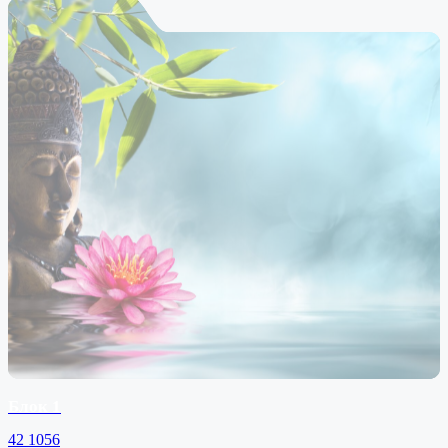
Блок 1
42
1056